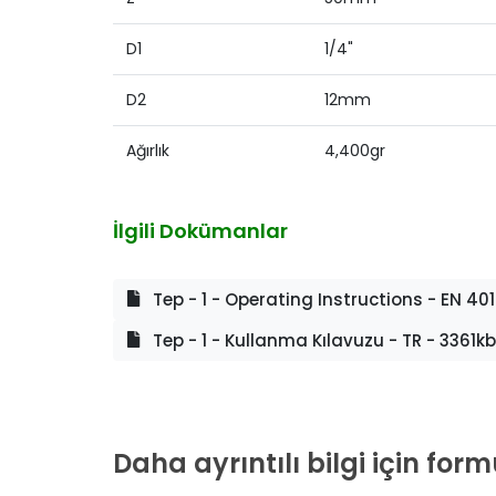
D1
1/4"
D2
12mm
Ağırlık
4,400gr
İlgili Dokümanlar
Tep - 1 - Operating Instructions - EN 40
Tep - 1 - Kullanma Kılavuzu - TR - 3361kb
Daha ayrıntılı bilgi için fo