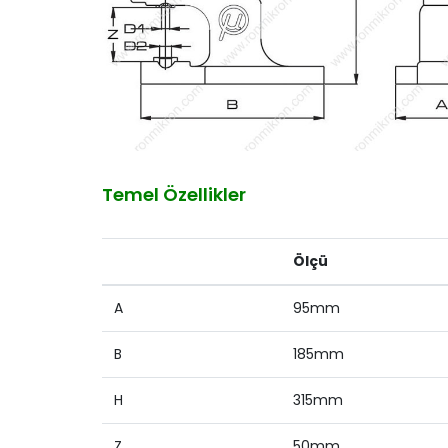
Temel Özellikler
Ölçü
A
95mm
B
185mm
H
315mm
Z
50mm