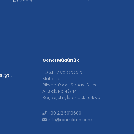
Makinaları
Genel Müdürlük
İ.O.S.B. Ziya Gökalp
. Şti.
Mahallesi
Biksan Koop. Sanayi Sitesi
A1 Blok, No:43/44,
Başakşehir, İstanbul, Türkiye
+90 212 5010600
info@ronmikron.com