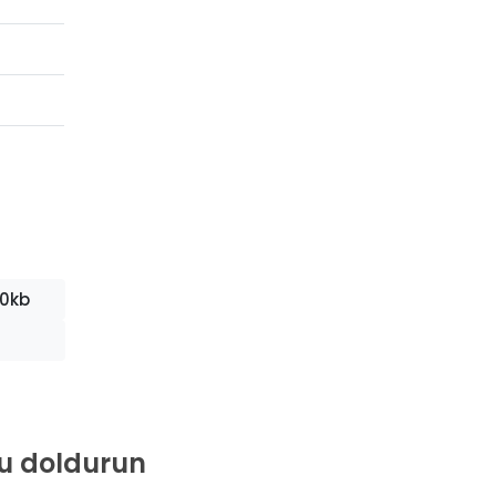
10kb
rmu doldurun