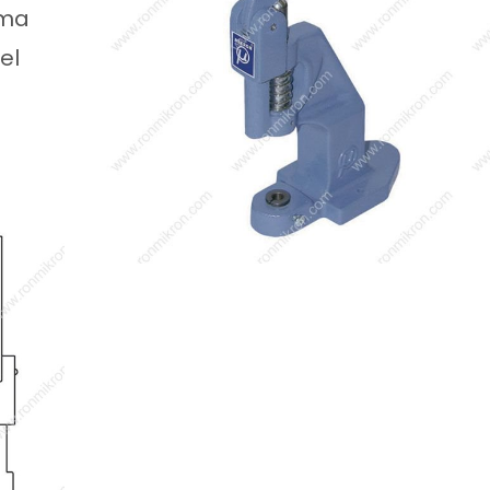
kma
el