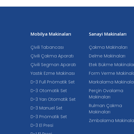
Mobilya Makinaları
Sanayi Makinaları
Çivili Tabancası
Çakma Makinaları
Çivili Çakma Aparatı
Delme Makinaları
Çivili Segman Aparatı
Etek Bükme Makinalar
Yastık Ezme Makinası
Form Verme Makinala
D-3 Full Pnömatik Set
Markalama Makinalar
D-3 Otomatik Set
Perçin Ovalama
Makinaları
D-3 Yarı Otomatik Set
Rulman Çakma
D-3 Manuel Set
Makinaları
D-3 Pnömatik Set
Zımbalama Makinala
D-3 El Presi
D-1 El Presi