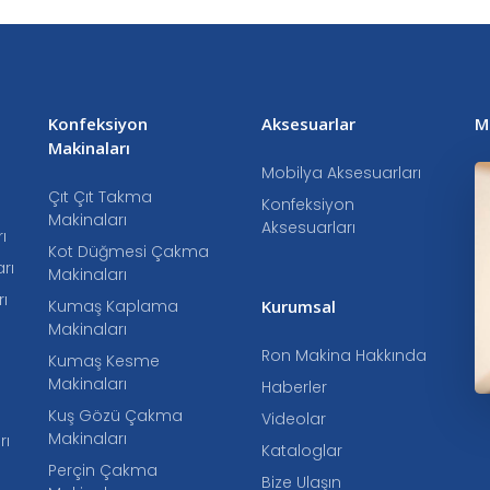
Konfeksiyon
Aksesuarlar
M
Makinaları
Mobilya Aksesuarları
Çıt Çıt Takma
Konfeksiyon
Makinaları
Aksesuarları
ı
Kot Düğmesi Çakma
rı
Makinaları
ı
Kumaş Kaplama
Kurumsal
Makinaları
Ron Makina Hakkında
Kumaş Kesme
Makinaları
Haberler
Kuş Gözü Çakma
Videolar
Makinaları
rı
Kataloglar
Perçin Çakma
Bize Ulaşın