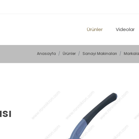
Ürünler
Videolar
Anasayfa
Ürünler
Sanayi Makinaları
Markala
sı