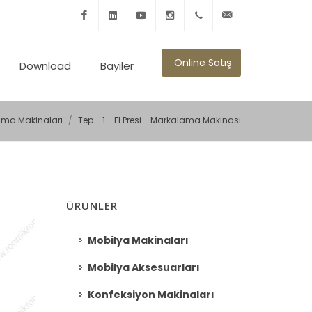
Facebook
Linkedin
Youtube
Instagram
+902125010600
info@ronmikron.com
Online Satış
Download
Bayiler
ma Makinaları
Tep - 1 - El Presi - Markalama Makinası
ÜRÜNLER
Mobilya Makinaları
Mobilya Aksesuarları
Konfeksiyon Makinaları