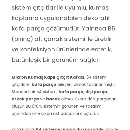
sistem çıtçıtlar ile uyumlu, kumaş
kaplama uygulanabilen dekoratif
kafa parça çözümüdür. Yalnızca B5
(pirinç) alt çanak sistemi ile üretilir
ve konfeksiyon ürünlerinde estetik,
bütünleşik bir görünüm sağlar.
Mikron Kumaş Kaplı Çıtçıt Kafası
, 54 sistem
çıtçıtların
kafa parça
bileşeni olarak tasarlanmıştır.
Standart bir 54 sistem;
kafa parça
,
dişi parça
,
erkek parça
ve
bacak
olmak üzere dört parçadan
oluşur. Bu ürün, sistemin görünen ve tasarım
açısından öne çıkan üst parçasını oluşturur.
Kafa parça,
54 sisteme uygun dişi parça
ile birlikte