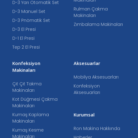
D-3 Yarı Otomatik Set
Rulman Çakma
D-3 Manuel Set
Makinaları
D-3 Pnömatik Set
Zımbalama Makinaları
D-3 El Presi
D-1 El Presi
Tep 2 El Presi
Konfeksiyon
Aksesuarlar
Makinaları
Mobilya Aksesuarları
Çıt Çıt Takma
Konfeksiyon
Makinaları
Aksesuarları
Kot Düğmesi Çakma
Makinaları
Kumaş Kaplama
Kurumsal
Makinaları
Ron Makina Hakkında
Kumaş Kesme
Makinaları
Haberler