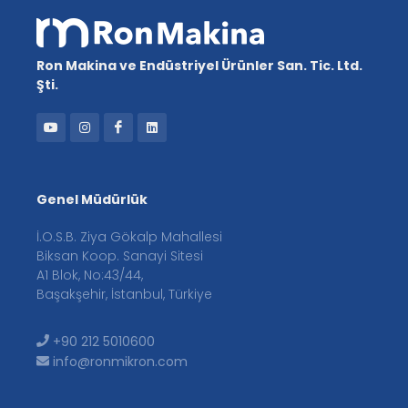
Ron Makina ve Endüstriyel Ürünler San. Tic. Ltd.
Şti.
Genel Müdürlük
İ.O.S.B. Ziya Gökalp Mahallesi
Biksan Koop. Sanayi Sitesi
A1 Blok, No:43/44,
Başakşehir, İstanbul, Türkiye
+90 212 5010600
info@ronmikron.com