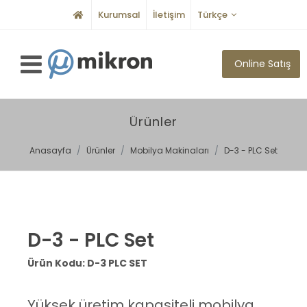
Kurumsal
İletişim
Türkçe
Online Satış
Ürünler
Anasayfa
Ürünler
Mobilya Makinaları
D-3 - PLC Set
D-3 - PLC Set
Ürün Kodu: D-3 PLC SET
Yüksek üretim kapasiteli mobilya