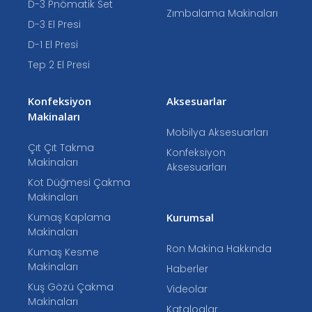
D-3 Pnömatik Set
Zımbalama Makinaları
D-3 El Presi
D-1 El Presi
Tep 2 El Presi
Konfeksiyon
Aksesuarlar
Makinaları
Mobilya Aksesuarları
Çıt Çıt Takma
Konfeksiyon
Makinaları
Aksesuarları
Kot Düğmesi Çakma
Makinaları
Kumaş Kaplama
Kurumsal
Makinaları
Ron Makina Hakkında
Kumaş Kesme
Makinaları
Haberler
Kuş Gözü Çakma
Videolar
Makinaları
Kataloglar