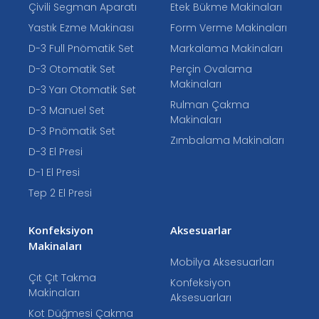
Çivili Segman Aparatı
Etek Bükme Makinaları
Yastık Ezme Makinası
Form Verme Makinaları
D-3 Full Pnömatik Set
Markalama Makinaları
D-3 Otomatik Set
Perçin Ovalama
Makinaları
D-3 Yarı Otomatik Set
Rulman Çakma
D-3 Manuel Set
Makinaları
D-3 Pnömatik Set
Zımbalama Makinaları
D-3 El Presi
D-1 El Presi
Tep 2 El Presi
Konfeksiyon
Aksesuarlar
Makinaları
Mobilya Aksesuarları
Çıt Çıt Takma
Konfeksiyon
Makinaları
Aksesuarları
Kot Düğmesi Çakma