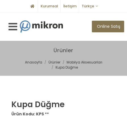
Kurumsal
İletişim
Türkçe
Online Satış
Ürünler
Anasayfa
Ürünler
Mobilya Aksesuarları
Kupa Düğme
Kupa Düğme
Ürün Kodu: KPS **