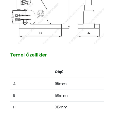
Temel Özellikler
Ölçü
A
95mm
B
185mm
H
315mm