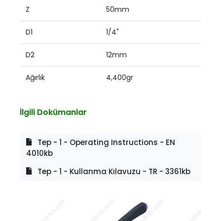
Z
50mm
D1
1/4"
D2
12mm
Ağırlık
4,400gr
İlgili Dokümanlar
Tep - 1 - Operating Instructions - EN
4010kb
Tep - 1 - Kullanma Kılavuzu - TR - 3361kb