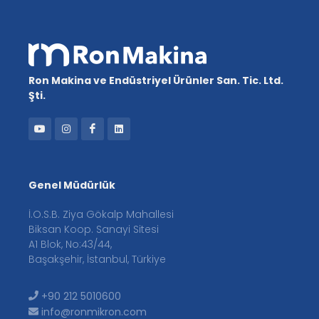
Ron Makina ve Endüstriyel Ürünler San. Tic. Ltd.
Şti.
Genel Müdürlük
İ.O.S.B. Ziya Gökalp Mahallesi
Biksan Koop. Sanayi Sitesi
A1 Blok, No:43/44,
Başakşehir, İstanbul, Türkiye
+90 212 5010600
info@ronmikron.com