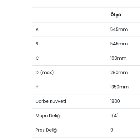
Ölçü
A
545mm
B
545mm
C
160mm
D (max)
280mm
H
1350mm
Darbe Kuvveti
1800
Mapa Deliği
1/4"
Pres Deliği
9