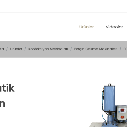
Ürünler
Videolar
fa
Ürünler
Konfeksiyon Makinaları
Perçin Çakma Makinaları
P
tik
in