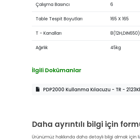
Çalışma Basıncı
6
Table Tespit Boyutları
165 X 165
T - Kanalları
8(12H,DIN650)
Ağırlık
45kg
İlgili Dokümanlar
PDP2000 Kullanma Kılacuzu - TR - 2123K
Daha ayrıntılı bilgi için fo
Ürünümüz hakkında daha detaylı bilgi almak için lü