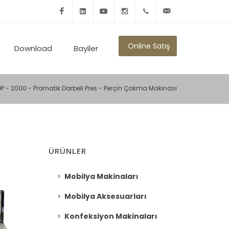
Facebook
Linkedin
Youtube
Instagram
+902125010600
info@ronmikron.com
Online Satış
Download
Bayiler
DP - 2000 - Prömatik Darbeli Pres - Perçin Çakma Makinası
ÜRÜNLER
Mobilya Makinaları
Mobilya Aksesuarları
Konfeksiyon Makinaları