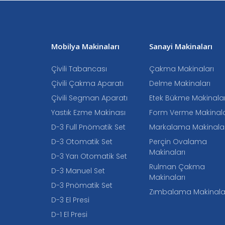
Mobilya Makinaları
Sanayi Makinaları
Çivili Tabancası
Çakma Makinaları
Çivili Çakma Aparatı
Delme Makinaları
Çivili Segman Aparatı
Etek Bükme Makinalar
Yastık Ezme Makinası
Form Verme Makinala
D-3 Full Pnömatik Set
Markalama Makinalar
D-3 Otomatik Set
Perçin Ovalama
Makinaları
D-3 Yarı Otomatik Set
Rulman Çakma
D-3 Manuel Set
Makinaları
D-3 Pnömatik Set
Zımbalama Makinala
D-3 El Presi
D-1 El Presi