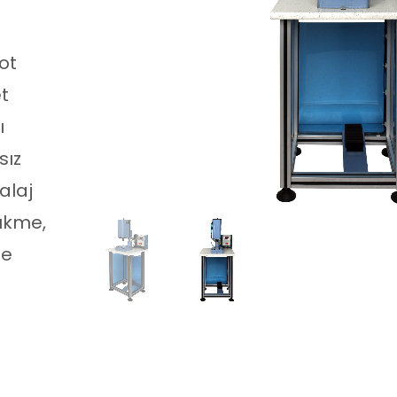
kot
et
ı
sız
alaj
ükme,
de