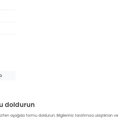
b
rmu doldurun
tfen aşağıda formu doldurun. Bilgileriniz tarafımıza ulaştıktan v