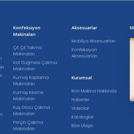
Konfeksiyon
Aksesuarlar
M
Makinaları
Mobilya Aksesuarları
Çıt Çıt Takma
Konfeksiyon
Makinaları
Aksesuarları
ı
Kot Düğmesi Çakma
rı
Makinaları
ı
Kumaş Kaplama
Kurumsal
Makinaları
Ron Makina Hakkında
Kumaş Kesme
Makinaları
Haberler
Kuş Gözü Çakma
Videolar
Makinaları
rı
Kataloglar
Perçin Çakma
Bize Ulaşın
Makinaları