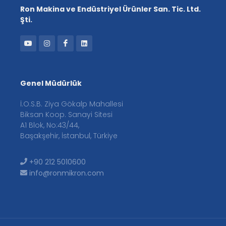
Ron Makina ve Endüstriyel Ürünler San. Tic. Ltd.
Şti.
Genel Müdürlük
İ.O.S.B. Ziya Gökalp Mahallesi
Biksan Koop. Sanayi Sitesi
A1 Blok, No:43/44,
Başakşehir, İstanbul, Türkiye
+90 212 5010600
info@ronmikron.com