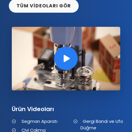
TÜM VİDEOLARI GÖR
Ürün Videoları
Segman Aparatı
Gergi Bandı ve Ufo
Düğme
Çivi Çakma