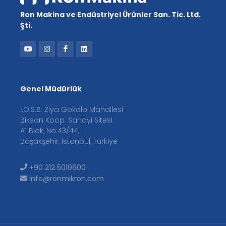
Ron Makina ve Endüstriyel Ürünler San. Tic. Ltd.
Şti.
Genel Müdürlük
İ.O.S.B. Ziya Gökalp Mahallesi
Biksan Koop. Sanayi Sitesi
A1 Blok, No:43/44,
Başakşehir, İstanbul, Türkiye
+90 212 5010600
info@ronmikron.com