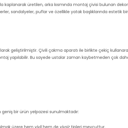
la kaplanarak üretilen, arka kısmında montaj çivisi bulunan dekor
rler, sandalyeler, puflar ve özellikle yatak başlıklarında estetik bir
rak geliştirilmiştir. Çivili çakma aparatı ile birlikte çekiç kullanar
 montaj yapılabilir. Bu sayede ustalar zaman kaybetmeden çok dah
 geniş bir ürün yelpazesi sunulmaktadır:
42 olmak üzere hem
yivli
hem de
yivsiz
tipleri mevcuttur.