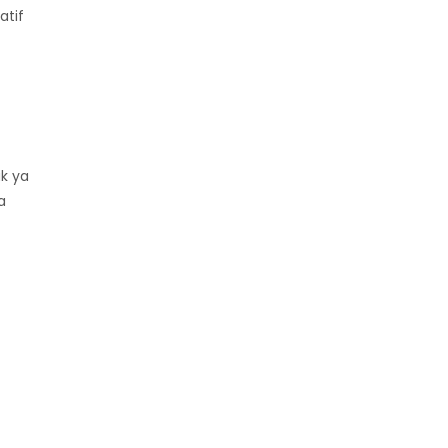
atif
ak ya
a