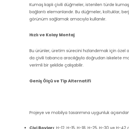
Kumaş kaplı çivili düğmeler, istenilen türde kumaş
bağlantı elemanlarıdır. Bu düğmeler, koltuklar, berje
görünüm sağlamak amacıyla kullanılır.
Hızlı ve Kolay Montaj
Bu ürünler, üretim sürecini hızlandırmak için özel ola
da çivili tabanca aracılığıyla doğrudan iskelete
verimli bir şekilde çalışabilir.
Geniş Ölçü ve Tip Alternatifi
Projeye ve mobilya tasarımına uygunluk açısından
Çivi Boyları
: H-12, H-15, H-18, H-25, H-30 ve H-