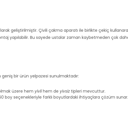
rak geliştirilmiştir. Çivili çakma aparatı ile birlikte çekiç kullanar
 montaj yapılabilir. Bu sayede ustalar zaman kaybetmeden çok dah
 geniş bir ürün yelpazesi sunulmaktadır:
42 olmak üzere hem
yivli
hem de
yivsiz
tipleri mevcuttur.
e 60 boy seçenekleriyle farklı boyutlardaki ihtiyaçlara çözüm sunar